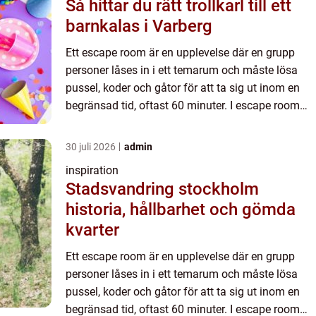
Så hittar du rätt trollkarl till ett
barnkalas i Varberg
Ett escape room är en upplevelse där en grupp
personer låses in i ett temarum och måste lösa
pussel, koder och gåtor för att ta sig ut inom en
begränsad tid, oftast 60 minuter. I escape room
Stockholm kombineras filmisk stämning, smarta
problem och i...
30 juli 2026
admin
inspiration
Stadsvandring stockholm
historia, hållbarhet och gömda
kvarter
Ett escape room är en upplevelse där en grupp
personer låses in i ett temarum och måste lösa
pussel, koder och gåtor för att ta sig ut inom en
begränsad tid, oftast 60 minuter. I escape room