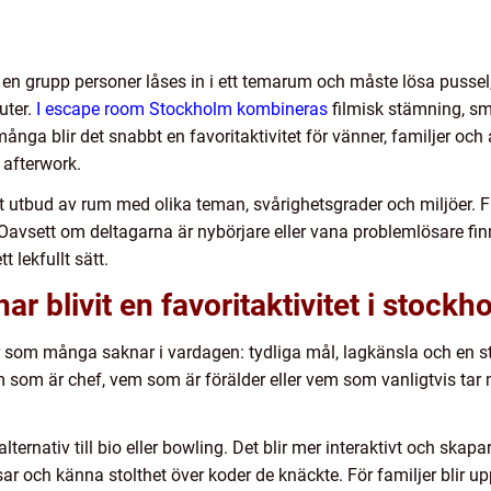
en grupp personer låses in i ett temarum och måste lösa pussel, 
uter.
I escape room Stockholm kombineras
filmisk stämning, sm
ånga blir det snabbt en favoritaktivitet för vänner, familjer och
 afterwork.
tt utbud av rum med olika teman, svårighetsgrader och miljöer. Fr
vsett om deltagarna är nybörjare eller vana problemlösare fi
 lekfullt sätt.
r blivit en favoritaktivitet i stockh
 som många saknar i vardagen: tydliga mål, lagkänsla och en st
m som är chef, vem som är förälder eller vem som vanligtvis tar m
alternativ till bio eller bowling. Det blir mer interaktivt och skap
ar och känna stolthet över koder de knäckte. För familjer blir up