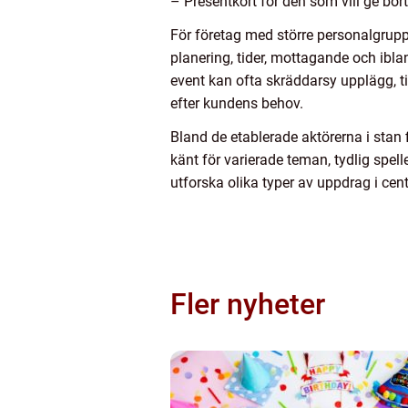
– Presentkort för den som vill ge bort
För företag med större personalgrupper
planering, tider, mottagande och ibla
event kan ofta skräddarsy upplägg, t
efter kundens behov.
Bland de etablerade aktörerna i stan
känt för varierade teman, tydlig spel
utforska olika typer av uppdrag i ce
Fler nyheter