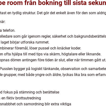
pe room från bokning till sista seku
ast en tydlig struktur. Det gör det enkelt även för den som aldrig 
här:
a telefon.
elledare som går igenom regler, säkerhet och bakgrundsberättels
h laget börjar utforska rummet.
ombinerar föremål, löser pussel och knäcker koder.
 ofta hjälpa till med tips via skärm, högtalare eller liknande.
ppnas dörren antingen före tiden är slut, eller när timmen gått ut
 Pusslen bygger på logiskt tänkande, observation och samarbete, 
 grupper, med både yngre och äldre, lyckas lika bra som erfarn
ed fokus på stämning och berättelse
en fiktiv brottsutredning
 snabbhet och samordning blir extra viktiga