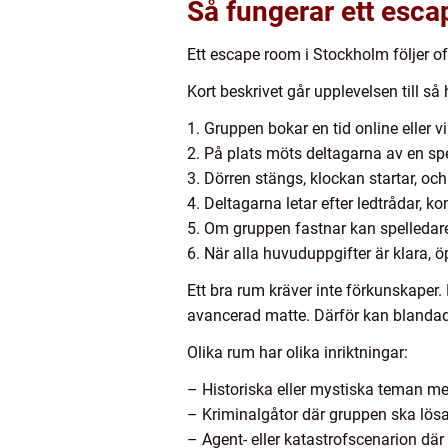
Så fungerar ett esca
Ett escape room i Stockholm följer oft
Kort beskrivet går upplevelsen till så 
1. Gruppen bokar en tid online eller vi
2. På plats möts deltagarna av en sp
3. Dörren stängs, klockan startar, oc
4. Deltagarna letar efter ledtrådar, k
5. Om gruppen fastnar kan spelledaren
6. När alla huvuduppgifter är klara, ö
Ett bra rum kräver inte förkunskaper.
avancerad matte. Därför kan blandade
Olika rum har olika inriktningar:
– Historiska eller mystiska teman m
– Kriminalgåtor där gruppen ska lösa 
– Agent- eller katastrofscenarion där