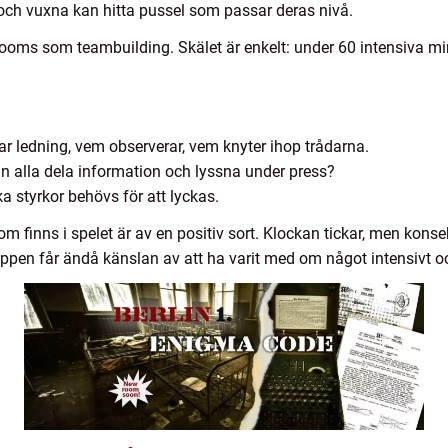
h vuxna kan hitta pussel som passar deras nivå.
rooms som teambuilding. Skälet är enkelt: under 60 intensiva m
tar ledning, vem observerar, vem knyter ihop trådarna.
n alla dela information och lyssna under press?
ka styrkor behövs för att lyckas.
 finns i spelet är av en positiv sort. Klockan tickar, men konse
Gruppen får ändå känslan av att ha varit med om något intensiv