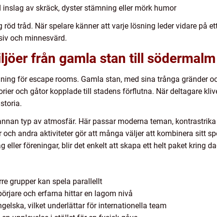
inslag av skräck, dyster stämning eller mörk humor
g röd tråd. När spelare känner att varje lösning leder vidare på et
siv och minnesvärd.
jöer från gamla stan till södermalm
mning för escape rooms. Gamla stan, med sina trånga gränder oc
orier och gåtor kopplade till stadens förflutna. När deltagare klive
storia.
nan typ av atmosfär. Här passar moderna teman, kontrastrika m
och andra aktiviteter gör att många väljer att kombinera sitt spe
g eller föreningar, blir det enkelt att skapa ett helt paket kring da
re grupper kan spela parallellt
örjare och erfarna hittar en lagom nivå
elska, vilket underlättar för internationella team