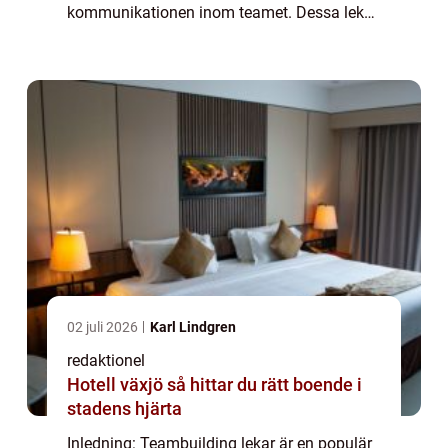
kommunikationen inom teamet. Dessa lekar
är utformade för att främja samarbete, öka
förtroendet och bygga starka relatio...
02 juli 2026
Karl Lindgren
redaktionel
Hotell växjö så hittar du rätt boende i
stadens hjärta
Inledning: Teambuilding lekar är en populär