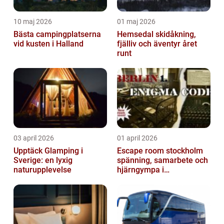
10 maj 2026
01 maj 2026
Bästa campingplatserna
Hemsedal skidåkning,
vid kusten i Halland
fjälliv och äventyr året
runt
03 april 2026
01 april 2026
Upptäck Glamping i
Escape room stockholm
Sverige: en lyxig
spänning, samarbete och
naturupplevelse
hjärngympa i
huvudstaden