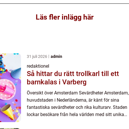
Läs fler inlägg här
31 juli 2026
admin
redaktionel
Så hittar du rätt trollkarl till ett
barnkalas i Varberg
Översikt över Amsterdam Sevärdheter Amsterdam,
huvudstaden i Nederländerna, är känt för sina
fantastiska sevärdheter och rika kulturarv. Staden
lockar besökare från hela världen med sitt unika
stadslandskap, berömda kanaler, pittoreska hus
och rika h...