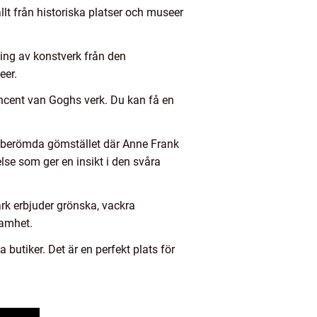
t från historiska platser och museer
ng av konstverk från den
eer.
cent van Goghs verk. Du kan få en
en berömda gömstället där Anne Frank
se som ger en insikt i den svåra
rk erbjuder grönska, vackra
samhet.
butiker. Det är en perfekt plats för