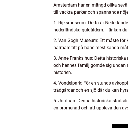
Amsterdam har en mängd olika sevärdh
till vackra parker och spännande nöje
1. Rijksmuseum: Detta är Nederlän
nederländska guldåldern. Här kan d
2. Van Gogh Museum: Ett måste för 
närmare titt på hans mest kända måln
3. Anne Franks hus: Detta historiska
och hennes familj gömde sig undan na
historien.
4. Vondelpark: För en stunds avkopp
trädgårdar och en sjö där du kan hyra
5. Jordaan: Denna historiska stadsdel
en promenad och att uppleva den a