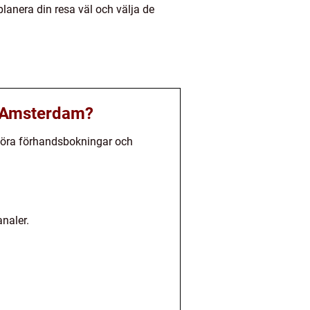
planera din resa väl och välja de
 i Amsterdam?
 göra förhandsbokningar och
naler.