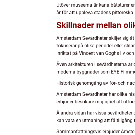
Utöver museerna är kanalbåtsturer en
år för att uppleva stadens pittoreska
Skillnader mellan o
Amsterdam Sevärdheter skiljer sig åt 
fokuserar på olika perioder eller s
inriktat på Vincent van Goghs liv och
Även arkitekturen i sevärdheterna är 
moderna byggnader som EYE Filmmus
Historisk genomgång av för- och na
Amsterdam Sevärdheter har olika histo
erbjuder besökare möjlighet att utfor
Å andra sidan har vissa sevärdhete
kan vara en utmaning att få tillgång 
Sammanfattningsvis erbjuder Amsterd