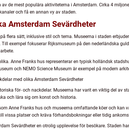
 av de mest populära aktiviteterna i Amsterdam. Cirka 4 miljone
 kanaler och få en annan vy av staden.
lika Amsterdam Sevärdheter
på flera sätt, inklusive stil och tema. Museerna i staden erbjuder
tilar. Till exempel fokuserar Rijksmuseum på den nederländska 
 arbete.
olika. Anne Franks hus representerar en typisk holländsk stadsh
eum och NEMO Science Museum är exempel på modern arkitekt
ckdelar med olika Amsterdam Sevärdheter
riska för- och nackdelar. Museerna har varit en viktig del av s
ska och lära sig om konst och historia.
r som Anne Franks hus och museerna omfattande köer och kan va
till vissa platser och kräva förhandsbokningar eller tidig ankomst
am Sevärdheter en otrolig upplevelse för besökare. Staden har 