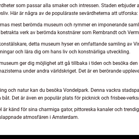
eter som passar alla smaker och intressen. Staden erbjuder all
sliv. Här är några av de populäraste sevärdheterna att utforska:
dernas mest berömda museum och rymmer en imponerande samli
u betrakta verk av berömda konstnärer som Rembrandt och Verm
konstälskare, detta museum hyser en omfattande samling av Vin
ingar och lära dig om hans liv och konstnärliga utveckling.
 museum ger dig möjlighet att gå tillbaka i tiden och besöka d
zisterna under andra världskriget. Det är en berörande upplevel
ling och natur kan du besöka Vondelpark. Denna vackra stadspa
 båt. Det är även en populär plats för picknick och frisbee-verk
 är känd för sina charmiga gator, pittoreska kanaler och trendiga 
vslappnade atmosfären i Amsterdam.