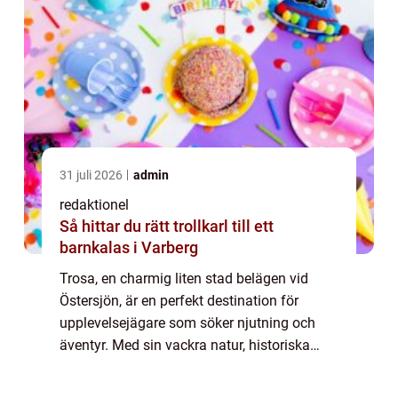
31 juli 2026
admin
redaktionel
Så hittar du rätt trollkarl till ett
barnkalas i Varberg
Trosa, en charmig liten stad belägen vid
Östersjön, är en perfekt destination för
upplevelsejägare som söker njutning och
äventyr. Med sin vackra natur, historiska
platser och ett brett utbud av aktiviteter har
Trosa något att erbjuda alla typer av b...