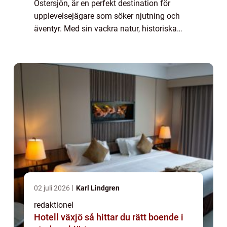
Östersjön, är en perfekt destination för
upplevelsejägare som söker njutning och
äventyr. Med sin vackra natur, historiska
platser och ett brett utbud av aktiviteter har
Trosa något att erbjuda alla typer av b...
02 juli 2026
Karl Lindgren
redaktionel
Hotell växjö så hittar du rätt boende i