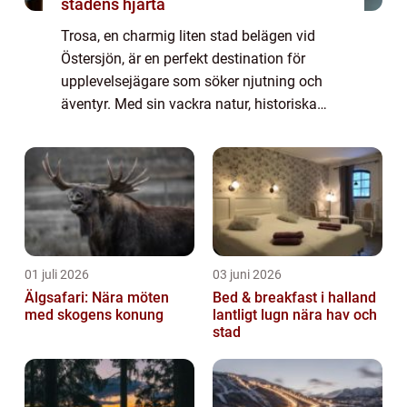
stadens hjärta
Trosa, en charmig liten stad belägen vid
Östersjön, är en perfekt destination för
upplevelsejägare som söker njutning och
äventyr. Med sin vackra natur, historiska
platser och ett brett utbud av aktiviteter har
Trosa något att erbjuda alla typer av b...
01 juli 2026
03 juni 2026
Älgsafari: Nära möten
Bed & breakfast i halland
med skogens konung
lantligt lugn nära hav och
stad