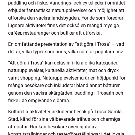
paddling och fiske. Vandrings- och cykelleder i området
erbjuder fantastiska naturupplevelser och möjlighet att
utforska den vackra landsbygden. För de som föredrar
lugnare aktiviteter finns det också en mängd mysiga
caféer, restauranger och butiker att utforska.
En omfattande presentation av ”att göra i Trosa” – vad
det är, vilka typer som finns, vilka som är populära osv.
”Att göra i Trosa” kan delas in i flera olika kategorier:
naturupplevelser, kulturella aktiviteter, mat och dryck
samt shopping. Naturupplevelserna är en höjdpunkt för
många besökare och inkluderar bland annat båtturer
genom den vackra skärgården, paddling i Trosaån och
fiske i de omgivande sjöarna.
Kulturella aktiviteter inkluderar besök på Trosa Gamla
Stad, känd för sina välbevarade trähus och charmiga
atmosfär. Här kan besökare även njuta av
konstutställningar och teaterföreställningar i det lokala