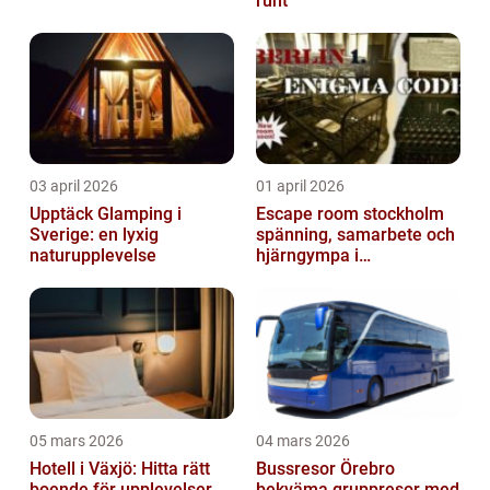
runt
03 april 2026
01 april 2026
Upptäck Glamping i
Escape room stockholm
Sverige: en lyxig
spänning, samarbete och
naturupplevelse
hjärngympa i
huvudstaden
05 mars 2026
04 mars 2026
Hotell i Växjö: Hitta rätt
Bussresor Örebro
boende för upplevelser,
bekväma gruppresor med