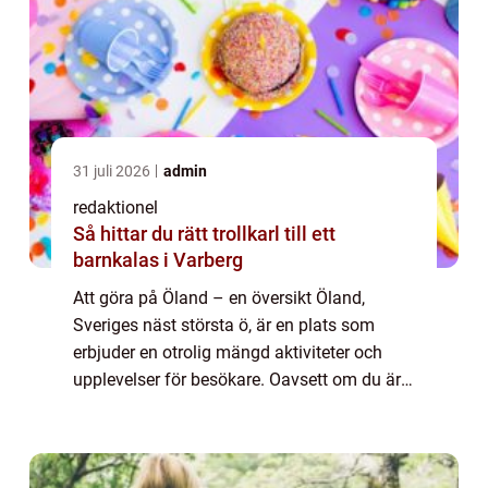
31 juli 2026
admin
redaktionel
Så hittar du rätt trollkarl till ett
barnkalas i Varberg
Att göra på Öland – en översikt Öland,
Sveriges näst största ö, är en plats som
erbjuder en otrolig mängd aktiviteter och
upplevelser för besökare. Oavsett om du är
intresserad av natur, kultur, historia eller
avkoppling finns det något för all...