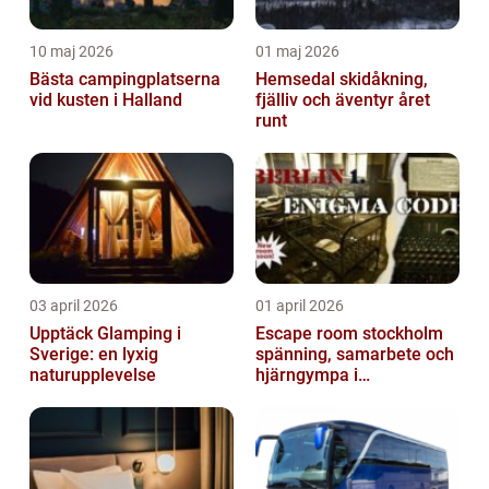
10 maj 2026
01 maj 2026
Bästa campingplatserna
Hemsedal skidåkning,
vid kusten i Halland
fjälliv och äventyr året
runt
03 april 2026
01 april 2026
Upptäck Glamping i
Escape room stockholm
Sverige: en lyxig
spänning, samarbete och
naturupplevelse
hjärngympa i
huvudstaden