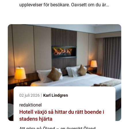
upplevelser för besökare. Oavsett om du är
intresserad av natur, kultur, historia eller
avkoppling finns det något för all...
02 juli 2026
Karl Lindgren
redaktionel
Hotell växjö så hittar du rätt boende i
stadens hjärta
Att göra på Öland – en översikt Öland,