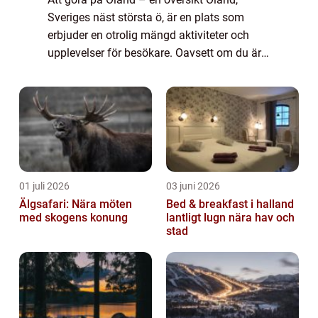
Sveriges näst största ö, är en plats som
erbjuder en otrolig mängd aktiviteter och
upplevelser för besökare. Oavsett om du är
intresserad av natur, kultur, historia eller
avkoppling finns det något för all...
01 juli 2026
03 juni 2026
Älgsafari: Nära möten
Bed & breakfast i halland
med skogens konung
lantligt lugn nära hav och
stad