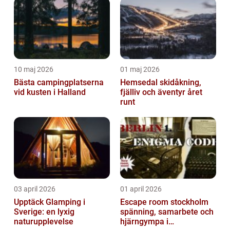
10 maj 2026
01 maj 2026
Bästa campingplatserna
Hemsedal skidåkning,
vid kusten i Halland
fjälliv och äventyr året
runt
03 april 2026
01 april 2026
Upptäck Glamping i
Escape room stockholm
Sverige: en lyxig
spänning, samarbete och
naturupplevelse
hjärngympa i