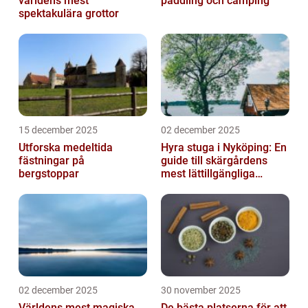
världens mest
paddling och camping
spektakulära grottor
15 december 2025
02 december 2025
Utforska medeltida
Hyra stuga i Nyköping: En
fästningar på
guide till skärgårdens
bergstoppar
mest lättillgängliga
pauser
02 december 2025
30 november 2025
Världens mest magiska
De bästa platserna för att