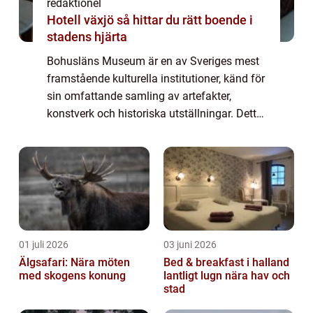
redaktionel
Hotell växjö så hittar du rätt boende i
stadens hjärta
Bohusläns Museum är en av Sveriges mest
framstående kulturella institutioner, känd för
sin omfattande samling av artefakter,
konstverk och historiska utställningar. Detta
högkvalitativa artikel kommer att ge en
grundlig översikt av Bohusläns Museum o...
01 juli 2026
03 juni 2026
Älgsafari: Nära möten
Bed & breakfast i halland
med skogens konung
lantligt lugn nära hav och
stad