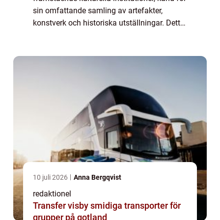
sin omfattande samling av artefakter,
konstverk och historiska utställningar. Detta
högkvalitativa artikel kommer att ge en
grundlig översikt av Bohusläns Museum o...
10 juli 2026
Anna Bergqvist
redaktionel
Transfer visby smidiga transporter för
grupper på gotland