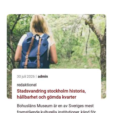
högkvalitativa artikel kommer att ge en
grundlig översikt av Bohusläns Museum o...
30 juli 2026
admin
redaktionel
Stadsvandring stockholm historia,
hållbarhet och gömda kvarter
Bohusläns Museum är en av Sveriges mest
framstående kulturella institutioner, känd för