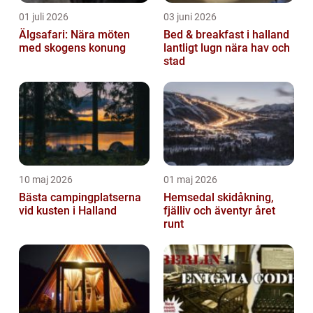
01 juli 2026
03 juni 2026
Älgsafari: Nära möten
Bed & breakfast i halland
med skogens konung
lantligt lugn nära hav och
stad
10 maj 2026
01 maj 2026
Bästa campingplatserna
Hemsedal skidåkning,
vid kusten i Halland
fjälliv och äventyr året
runt