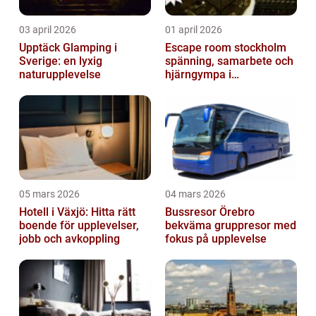
03 april 2026
01 april 2026
Upptäck Glamping i
Escape room stockholm
Sverige: en lyxig
spänning, samarbete och
naturupplevelse
hjärngympa i
huvudstaden
05 mars 2026
04 mars 2026
Hotell i Växjö: Hitta rätt
Bussresor Örebro
boende för upplevelser,
bekväma gruppresor med
jobb och avkoppling
fokus på upplevelse