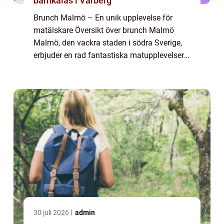
barnkalas i Varberg
Brunch Malmö – En unik upplevelse för
matälskare Översikt över brunch Malmö
Malmö, den vackra staden i södra Sverige,
erbjuder en rad fantastiska matupplevelser
för besökare och lokalbefolkningen. En av
de många livliga matkulturerna som
staden...
30 juli 2026
admin