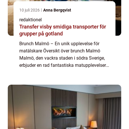
10 juli 2026
Anna Bergqvist
redaktionel
Transfer visby smidiga transporter för
grupper på gotland
Brunch Malmö – En unik upplevelse för
matälskare Översikt över brunch Malmö
Malmö, den vackra staden i södra Sverige,
erbjuder en rad fantastiska matupplevelser
för besökare och lokalbefolkningen. En av
de många livliga matkulturerna som
staden...