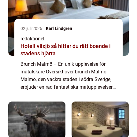
02 juli 2026
Karl Lindgren
redaktionel
Hotell växjö så hittar du rätt boende i
stadens hjärta
Brunch Malmö – En unik upplevelse för
matälskare Översikt över brunch Malmö
Malmö, den vackra staden i södra Sverige,
erbjuder en rad fantastiska matupplevelser
för besökare och lokalbefolkningen. En av
de många livliga matkulturerna som
staden...