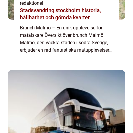
redaktionel
Stadsvandring stockholm historia,
hållbarhet och gömda kvarter
Brunch Malmö – En unik upplevelse för
matälskare Översikt över brunch Malmö
Malmö, den vackra staden i södra Sverige,
erbjuder en rad fantastiska matupplevelser
för besökare och lokalbefolkningen. En av
de många livliga matkulturerna som
staden...