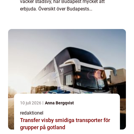
vacker stadsvy, har Budapest mycket att
erbjuda. Översikt över Budapests
sevärdheter: Budapest har ett brett utbud av
sevärdheter som passar alla smaker och
intre...
10 juli 2026
Anna Bergqvist
redaktionel
Transfer visby smidiga transporter för
grupper på gotland