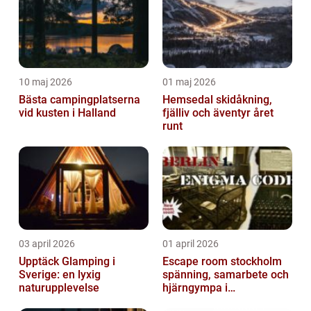
10 maj 2026
01 maj 2026
Bästa campingplatserna
Hemsedal skidåkning,
vid kusten i Halland
fjälliv och äventyr året
runt
03 april 2026
01 april 2026
Upptäck Glamping i
Escape room stockholm
Sverige: en lyxig
spänning, samarbete och
naturupplevelse
hjärngympa i
huvudstaden