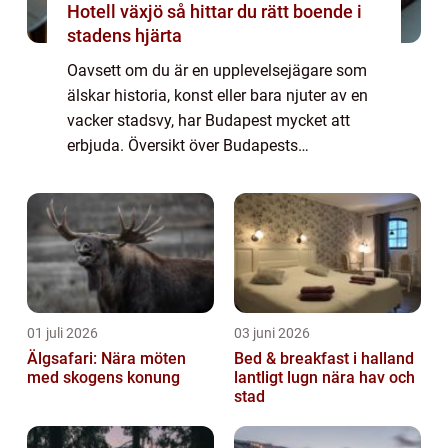
Hotell växjö så hittar du rätt boende i
stadens hjärta
Oavsett om du är en upplevelsejägare som
älskar historia, konst eller bara njuter av en
vacker stadsvy, har Budapest mycket att
erbjuda. Översikt över Budapests
sevärdheter: Budapest har ett brett utbud av
sevärdheter som passar alla smaker och
intre...
01 juli 2026
03 juni 2026
Älgsafari: Nära möten
Bed & breakfast i halland
med skogens konung
lantligt lugn nära hav och
stad