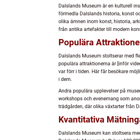
Dalslands Museum är en kulturell in
förmedla Dalslands historia, konst och
olika ämnen inom konst, historia, ark
från antika artefakter till modern kon
Populära Attraktion
Dalslands Museum stoltserar med fler
populära attraktionerna är [inför vid
var förr i tiden. Här får besökare m
i dem.
Andra populära upplevelser på museet
workshops och evenemang som anordn
trädgården, där olika växtarter från
Kvantitativa Mätnin
Dalslands Museum kan stoltsera med i