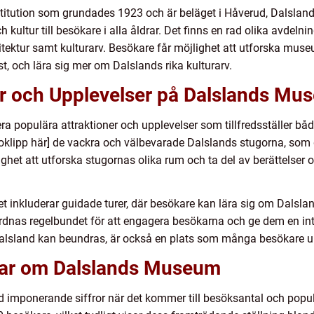
stitution som grundades 1923 och är beläget i Håverud, Dalslan
 kultur till besökare i alla åldrar. Det finns en rad olika avdeln
itektur samt kulturarv. Besökare får möjlighet att utforska mus
st, och lära sig mer om Dalslands rika kulturarv.
er och Upplevelser på Dalslands Mu
a populära attraktioner och upplevelser som tillfredsställer b
eoklipp här] de vackra och välbevarade Dalslands stugorna, som g
öjlighet att utforska stugornas olika rum och ta del av berättel
 inkluderar guidade turer, där besökare kan lära sig om Dalsland
as regelbundet för att engagera besökarna och ge dem en int
 Dalsland kan beundras, är också en plats som många besökare u
gar om Dalslands Museum
mponerande siffror när det kommer till besöksantal och popular