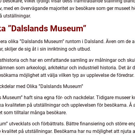
sökare, vilket tydligt visar dess framträdande ställning bland ku
v, med en övervägande majoritet av besökare som ger museet hö
å utställningar.
ika ”Dalslands Museum”
nns flera olika ”Dalslands Museum” runtom i Dalsland. Även om de
 skiljer de sig åt i sin inriktning och utbud.
historia och har en omfattande samling av målningar och skul
ämnen som arkeologi, arkitektur och industriell historia. Det är 
ökarna möjlighet att välja vilken typ av upplevelse de föredrar.
ckdelar med Olika ”Dalslands Museum”
ds Museum” haft sina egna för- och nackdelar. Tidigare museer 
rka kvaliteten på utställningar och upplevelsen för besökarna.
et som tilltalar många besökare.
” utvecklats och förbättrats. Bättre finansiering och större eng
valitet på utställningar. Besökarna har nu möjlighet att njuta a