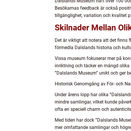
Dalslands Museum haft över 100 000 be
Besökarnas feedback är också positi
tillgänglighet, variation och kvalitet p
Skilnader Mellan Ol
Det är viktigt att notera att det fi
förmedla Dalslands historia och kultur,
Vissa museum fokuserar mer på konst
inriktning och täcker en mängd olika 
”Dalslands Museum” unikt och ger bes
Historisk Genomgång av För- och Na
Under årens lopp har olika ”Dalslan
mindre samlingar, vilket kunde påve
ofta en speciell charm och autenticit
Med tiden har dock ”Dalslands Museum
mer omfattande samlingar och högre k