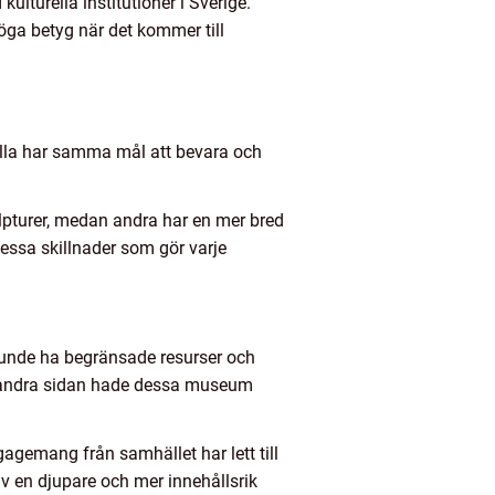
lturella institutioner i Sverige.
ga betyg när det kommer till
 alla har samma mål att bevara och
pturer, medan andra har en mer bred
dessa skillnader som gör varje
kunde ha begränsade resurser och
 Å andra sidan hade dessa museum
agemang från samhället har lett till
v en djupare och mer innehållsrik