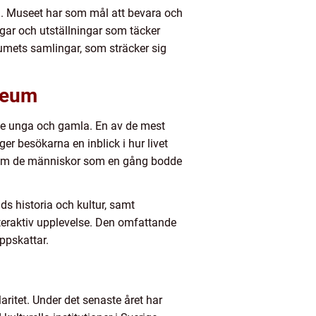
d. Museet har som mål att bevara och
ingar och utställningar som täcker
eumets samlingar, som sträcker sig
seum
åde unga och gamla. En av de mest
er besökarna en inblick i hur livet
ser om de människor som en gång bodde
s historia och kultur, samt
eraktiv upplevelse. Den omfattande
ppskattar.
itet. Under det senaste året har