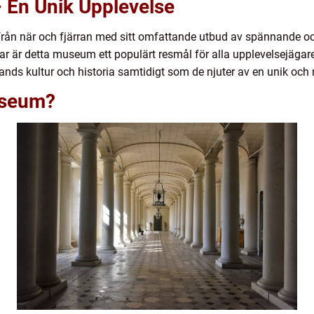
 En Unik Upplevelse
ån när och fjärran med sitt omfattande utbud av spännande och
ar är detta museum ett populärt resmål för alla upplevelsejägare
lands kultur och historia samtidigt som de njuter av en unik och
useum?