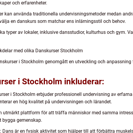
aper och erfarenheter.
ser kan använda traditionella undervisningsmetoder medan and
tt välja en danskurs som matchar ens inlärningsstil och behov.
ika typer av lokaler, inklusive dansstudior, kulturhus och gym. 
ckdelar med olika Danskurser Stockholm
anskurser i Stockholm genomgått en utveckling och anpassning 
ser i Stockholm inkluderar:
rser i Stockholm erbjuder professionell undervisning av erfarna
anterar en hög kvalitet på undervisningen och lärandet.
 en utmärkt plattform för att träffa människor med samma intres
 att bygga gemenskap.
Dans är en fysisk aktivitet som hjälper till att förbättra muskelst