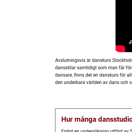
Avslutningsvis är danskurs Stockholm 
dansstilar samtidigt som man får förd
dansare, finns det en danskurs för a
den underbara världen av dans och sk
Hur många dansstudior
Enligt en undersökning utförd av