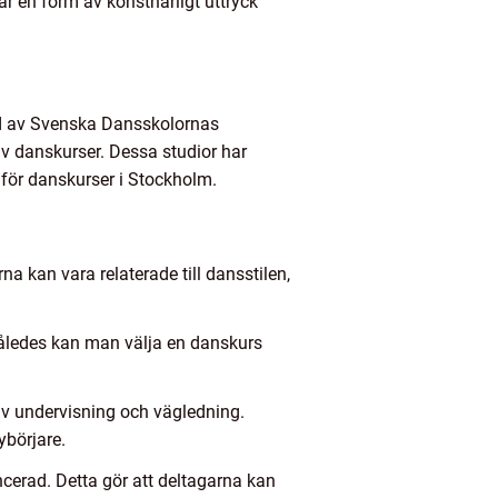
r en form av konstnärligt uttryck
örd av Svenska Dansskolornas
av danskurser. Dessa studior har
 för danskurser i Stockholm.
na kan vara relaterade till dansstilen,
 Således kan man välja en danskurs
ativ undervisning och vägledning.
ybörjare.
ncerad. Detta gör att deltagarna kan