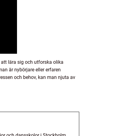
att lära sig och utforska olika
an är nybörjare eller erfaren
tressen och behov, kan man njuta av
ior och dansskolor i Stockholm