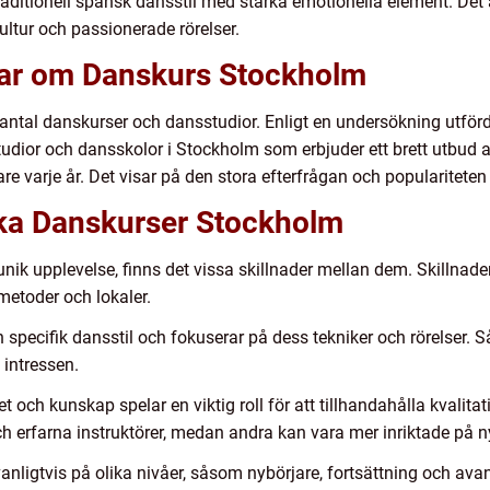
aditionell spansk dansstil med starka emotionella element. Det ä
ultur och passionerade rörelser.
gar om Danskurs Stockholm
rt antal danskurser och dansstudior. Enligt en undersökning utf
tudior och dansskolor i Stockholm som erbjuder ett brett utbud 
e varje år. Det visar på den stora efterfrågan och populariteten
lika Danskurser Stockholm
unik upplevelse, finns det vissa skillnader mellan dem. Skillnader
smetoder och lokaler.
 specifik dansstil och fokuserar på dess tekniker och rörelser.
 intressen.
et och kunskap spelar en viktig roll för att tillhandahålla kvalit
 erfarna instruktörer, medan andra kan vara mer inriktade på n
nligtvis på olika nivåer, såsom nybörjare, fortsättning och ava