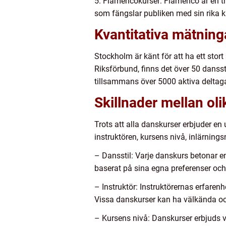
5. Flamencokurser: Flamenco är en tr
som fängslar publiken med sin rika k
Kvantitativa mätnin
Stockholm är känt för att ha ett sto
Riksförbund, finns det över 50 danss
tillsammans över 5000 aktiva deltagar
Skillnader mellan o
Trots att alla danskurser erbjuder en 
instruktören, kursens nivå, inlärning
– Dansstil: Varje danskurs betonar en
baserat på sina egna preferenser och
– Instruktör: Instruktörernas erfarenh
Vissa danskurser kan ha välkända och
– Kursens nivå: Danskurser erbjuds va