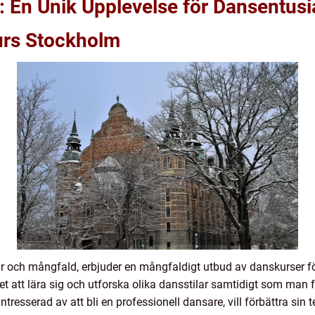
 En Unik Upplevelse för Dansentusi
urs Stockholm
ur och mångfald, erbjuder en mångfaldigt utbud av danskurser f
et att lära sig och utforska olika dansstilar samtidigt som man 
ntresserad av att bli en professionell dansare, vill förbättra sin 