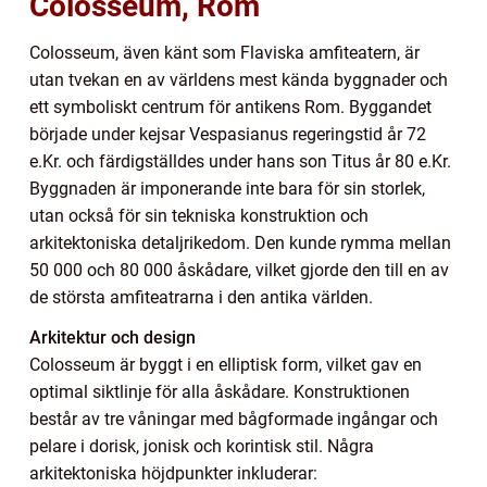
Colosseum, Rom
Colosseum, även känt som Flaviska amfiteatern, är
utan tvekan en av världens mest kända byggnader och
ett symboliskt centrum för antikens Rom. Byggandet
började under kejsar Vespasianus regeringstid år 72
e.Kr. och färdigställdes under hans son Titus år 80 e.Kr.
Byggnaden är imponerande inte bara för sin storlek,
utan också för sin tekniska konstruktion och
arkitektoniska detaljrikedom. Den kunde rymma mellan
50 000 och 80 000 åskådare, vilket gjorde den till en av
de största amfiteatrarna i den antika världen.
Arkitektur och design
Colosseum är byggt i en elliptisk form, vilket gav en
optimal siktlinje för alla åskådare. Konstruktionen
består av tre våningar med bågformade ingångar och
pelare i dorisk, jonisk och korintisk stil. Några
arkitektoniska höjdpunkter inkluderar: