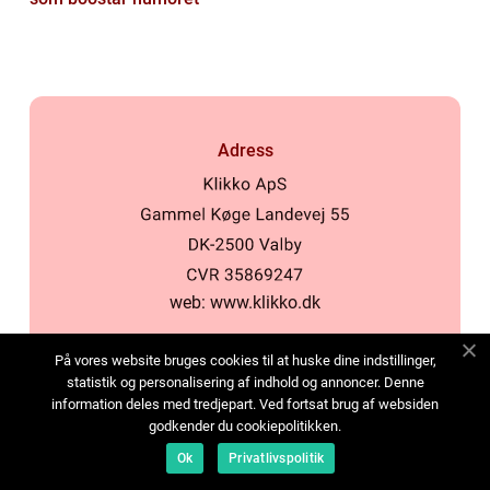
Adress
web:
www.klikko.dk
På vores website bruges cookies til at huske dine indstillinger,
Menu
statistik og personalisering af indhold og annoncer. Denne
Annonsering
information deles med tredjepart. Ved fortsat brug af websiden
godkender du cookiepolitikken.
Om oss
Cookies
Ok
Privatlivspolitik
Kontakta oss