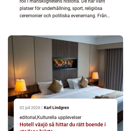
roll i mänsklighetens historia. De har varit
platser för underhållning, sport, religiösa
ceremonier och politiska evenemang. Från
storslagna gladiatorspel i Rom till moderna
kons...
02 juli 2026
Karl Lindgren
editorial
,
Kulturella upplevelser
Hotell växjö så hittar du rätt boende i