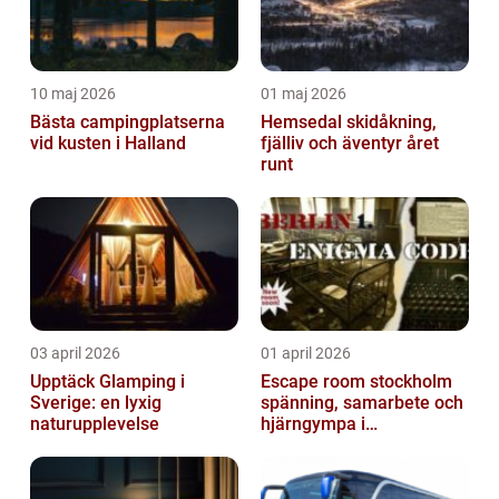
10 maj 2026
01 maj 2026
Bästa campingplatserna
Hemsedal skidåkning,
vid kusten i Halland
fjälliv och äventyr året
runt
03 april 2026
01 april 2026
Upptäck Glamping i
Escape room stockholm
Sverige: en lyxig
spänning, samarbete och
naturupplevelse
hjärngympa i
huvudstaden