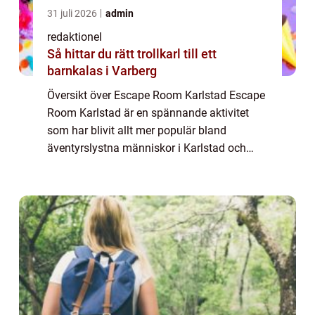
31 juli 2026
admin
redaktionel
Så hittar du rätt trollkarl till ett
barnkalas i Varberg
Översikt över Escape Room Karlstad Escape
Room Karlstad är en spännande aktivitet
som har blivit allt mer populär bland
äventyrslystna människor i Karlstad och
dess omgivningar. Ett Escape Room kan
beskrivas som ett realistiskt äventyrspussel
där del...