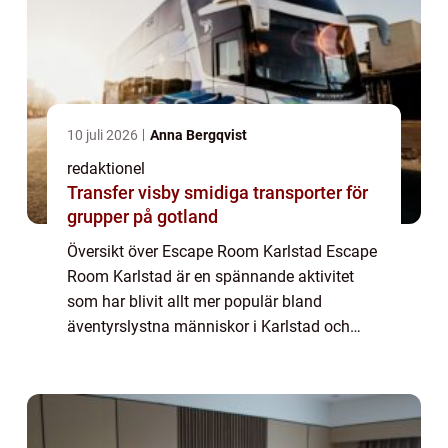
10 juli 2026
Anna Bergqvist
redaktionel
Transfer visby smidiga transporter för
grupper på gotland
Översikt över Escape Room Karlstad Escape
Room Karlstad är en spännande aktivitet
som har blivit allt mer populär bland
äventyrslystna människor i Karlstad och
dess omgivningar. Ett Escape Room kan
beskrivas som ett realistiskt äventyrspussel
där del...