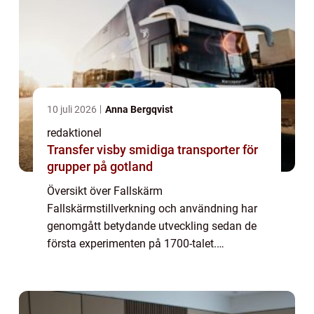
10 juli 2026
Anna Bergqvist
redaktionel
Transfer visby smidiga transporter för
grupper på gotland
Översikt över Fallskärm
Fallskärmstillverkning och användning har
genomgått betydande utveckling sedan de
första experimenten på 1700-talet.
Fallskärm, även känd som fallskärmsfall
eller fritt fall, är en adrenalinfylld aktivitet
där en individ hoppa...