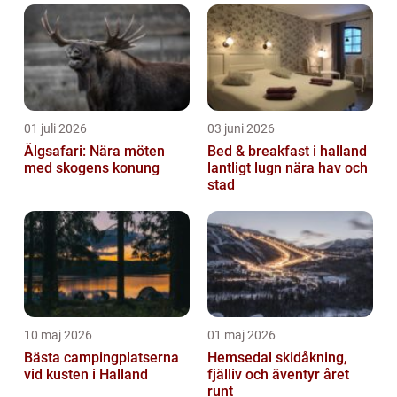
eller fritt fall, är en adrenalinfylld aktivitet
där en individ hoppa...
01 juli 2026
03 juni 2026
Älgsafari: Nära möten
Bed & breakfast i halland
med skogens konung
lantligt lugn nära hav och
stad
10 maj 2026
01 maj 2026
Bästa campingplatserna
Hemsedal skidåkning,
vid kusten i Halland
fjälliv och äventyr året
runt