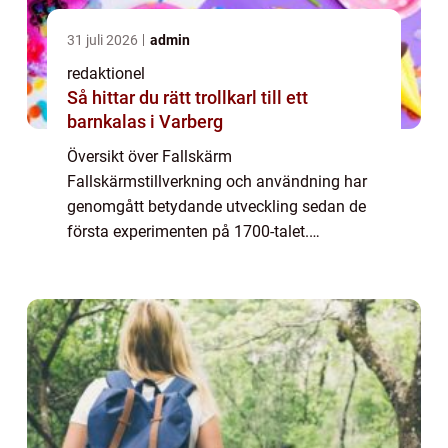
31 juli 2026
admin
redaktionel
Så hittar du rätt trollkarl till ett
barnkalas i Varberg
Översikt över Fallskärm
Fallskärmstillverkning och användning har
genomgått betydande utveckling sedan de
första experimenten på 1700-talet.
Fallskärm, även känd som fallskärmsfall
eller fritt fall, är en adrenalinfylld aktivitet
där en individ hoppa...