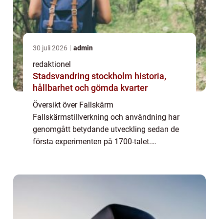
30 juli 2026
admin
redaktionel
Stadsvandring stockholm historia,
hållbarhet och gömda kvarter
Översikt över Fallskärm
Fallskärmstillverkning och användning har
genomgått betydande utveckling sedan de
första experimenten på 1700-talet.
Fallskärm, även känd som fallskärmsfall
eller fritt fall, är en adrenalinfylld aktivitet
där en individ hoppa...