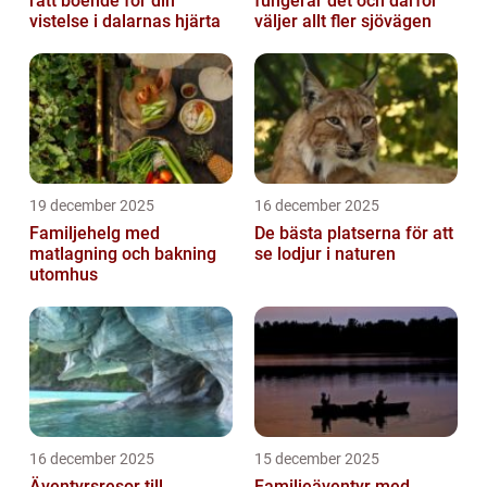
rätt boende för din
fungerar det och därför
vistelse i dalarnas hjärta
väljer allt fler sjövägen
19 december 2025
16 december 2025
Familjehelg med
De bästa platserna för att
matlagning och bakning
se lodjur i naturen
utomhus
16 december 2025
15 december 2025
Äventyrsresor till
Familjeäventyr med