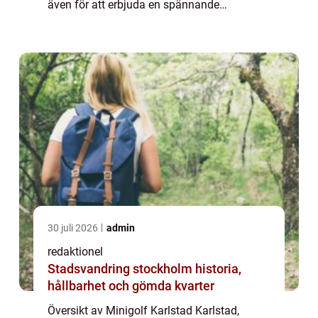
även för att erbjuda en spännande
upplevelse för alla åldrar – Minigolf
Karlstad. Den här charmiga staden har et...
30 juli 2026
admin
redaktionel
Stadsvandring stockholm historia,
hållbarhet och gömda kvarter
Översikt av Minigolf Karlstad Karlstad,