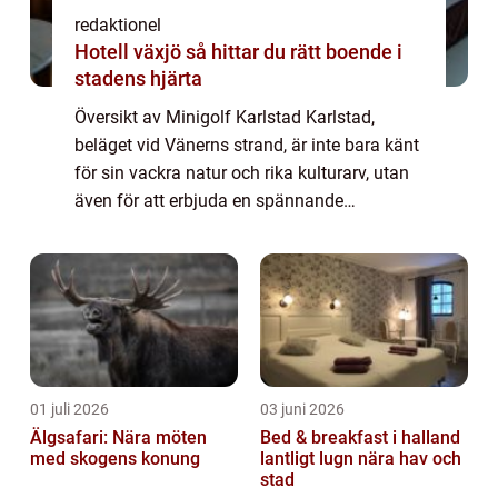
redaktionel
Hotell växjö så hittar du rätt boende i
stadens hjärta
Översikt av Minigolf Karlstad Karlstad,
beläget vid Vänerns strand, är inte bara känt
för sin vackra natur och rika kulturarv, utan
även för att erbjuda en spännande
upplevelse för alla åldrar – Minigolf
Karlstad. Den här charmiga staden har et...
01 juli 2026
03 juni 2026
Älgsafari: Nära möten
Bed & breakfast i halland
med skogens konung
lantligt lugn nära hav och
stad