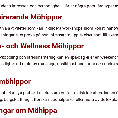
dens intressen och personlighet. Här är några populära typer 
spirerande Möhippor
tiva aktiviteter som kan inkludera workshops inom konst, hantve
maningar eller prova på nya intressanta upplevelser som till exem
a- och Wellness Möhippor
vkoppling och stresshantering kan en spa-dag eller en weekendres
möjlighet att njuta av massage, ansiktsbehandlingar och andra
emöhippor
pptäcka nya platser kan det vara en fantastisk idé att ordna en
, bergsklättring, utforska nationalparker eller njuta av de lokala
ningar om Möhippa