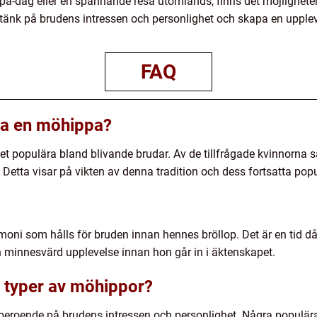
a-dag eller en spännande resa utomlands, finns det möjligheter
 tänk på brudens intressen och personlighet och skapa en uppl
FAQ
 ha en möhippa?
et populära bland blivande brudar. Av de tillfrågade kvinnorna 
 Detta visar på vikten av denna tradition och dess fortsatta popul
emoni som hålls för bruden innan hennes bröllop. Det är en tid 
en minnesvärd upplevelse innan hon går in i äktenskapet.
 typer av möhippor?
 beroende på brudens intressen och personlighet. Några populära