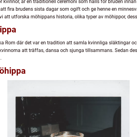
vinnor, är en traditionell ceremoni som hålls för bruden innan h
att fira brudens sista dagar som ogift och ge henne en minnesvä
i att utforska möhippans historia, olika typer av möhippor, des
hippa
a Rom där det var en tradition att samla kvinnliga släktingar och
 kvinnorna att träffas, dansa och sjunga tillsammans. Sedan des
.
Möhippa