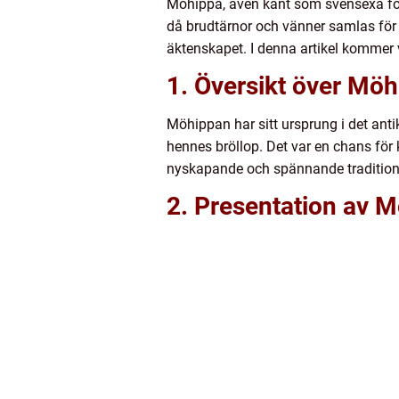
Möhippa, även känt som svensexa för k
då brudtärnor och vänner samlas för 
äktenskapet. I denna artikel kommer v
1. Översikt över Mö
Möhippan har sitt ursprung i det antik
hennes bröllop. Det var en chans för
nyskapande och spännande tradition
2. Presentation av 