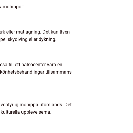
av möhippor:
rk eller matlagning. Det kan även
pel skydiving eller dykning.
a till ett hälsocenter vara en
 skönhetsbehandlingar tillsammans
 äventyrlig möhippa utomlands. Det
 kulturella upplevelserna.