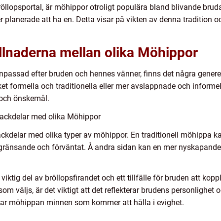
bröllopsportal, är möhippor otroligt populära bland blivande brud
 planerade att ha en. Detta visar på vikten av denna tradition o
llnaderna mellan olika Möhippor
anpassad efter bruden och hennes vänner, finns det några genere
t formella och traditionella eller mer avslappnade och informel
 och önskemål.
nackdelar med olika Möhippor
ackdelar med olika typer av möhippor. En traditionell möhippa k
gränsande och förväntat. Å andra sidan kan en mer nyskapand
tig del av bröllopsfirandet och ett tillfälle för bruden att kopp
om väljs, är det viktigt att det reflekterar brudens personlighet
apar möhippan minnen som kommer att hålla i evighet.