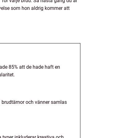
 för varje brud. Så nästa gång du är
evelse som hon aldrig kommer att
sade 85% att de hade haft en
aritet.
då brudtärnor och vänner samlas
 typer inkluderar kreativa och