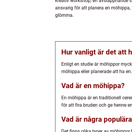
kreativ workshop, en avslappnande sp
ansvarig för att planera en möhippa,
glömma.
Hur vanligt är det att
Enligt en studie är möhippor myck
möhippa eller planerade att ha en.
Vad är en möhippa?
En möhippa är en traditionell cer
för att fira bruden och ge henne 
Vad är några populära
Det finns olika typer av möhippor