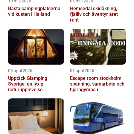
10 maj 2026
01 maj 2026
Bästa campingplatserna
Hemsedal skidåkning,
vid kusten i Halland
fjälliv och äventyr året
runt
03 april 2026
01 april 2026
Upptäck Glamping i
Escape room stockholm
Sverige: en lyxig
spänning, samarbete och
naturupplevelse
hjärngympa i
huvudstaden