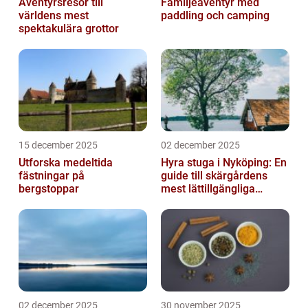
Äventyrsresor till
Familjeäventyr med
världens mest
paddling och camping
spektakulära grottor
15 december 2025
02 december 2025
Utforska medeltida
Hyra stuga i Nyköping: En
fästningar på
guide till skärgårdens
bergstoppar
mest lättillgängliga
pauser
02 december 2025
30 november 2025