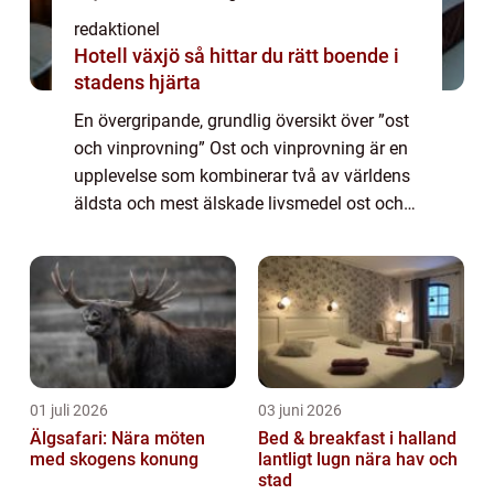
redaktionel
Hotell växjö så hittar du rätt boende i
stadens hjärta
En övergripande, grundlig översikt över ”ost
och vinprovning” Ost och vinprovning är en
upplevelse som kombinerar två av världens
äldsta och mest älskade livsmedel ost och
vin. Genom att smaka och uppleva olika
kombinationer av smaker och...
01 juli 2026
03 juni 2026
Älgsafari: Nära möten
Bed & breakfast i halland
med skogens konung
lantligt lugn nära hav och
stad