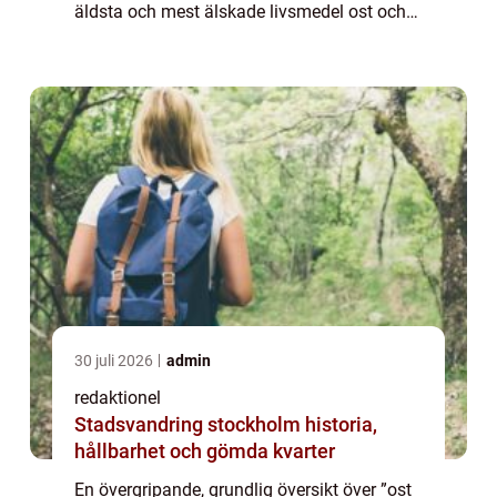
äldsta och mest älskade livsmedel ost och
vin. Genom att smaka och uppleva olika
kombinationer av smaker och...
30 juli 2026
admin
redaktionel
Stadsvandring stockholm historia,
hållbarhet och gömda kvarter
En övergripande, grundlig översikt över ”ost