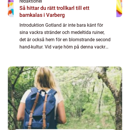
redaktionel
Så hittar du rätt trollkarl till ett
barnkalas i Varberg
Introduktion Gotland är inte bara känt för
sina vackra stränder och medeltida ruiner,
det är också hem för en blomstrande second
hand-kultur. Vid varje hörn på denna vackra
ö kan man hitta gömda skatter och unika
föremål som berättar historier från f...