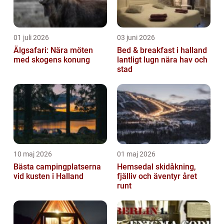
01 juli 2026
03 juni 2026
Älgsafari: Nära möten
Bed & breakfast i halland
med skogens konung
lantligt lugn nära hav och
stad
10 maj 2026
01 maj 2026
Bästa campingplatserna
Hemsedal skidåkning,
vid kusten i Halland
fjälliv och äventyr året
runt