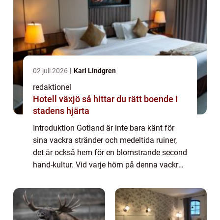
02 juli 2026
Karl Lindgren
redaktionel
Hotell växjö så hittar du rätt boende i
stadens hjärta
Introduktion Gotland är inte bara känt för
sina vackra stränder och medeltida ruiner,
det är också hem för en blomstrande second
hand-kultur. Vid varje hörn på denna vackra
ö kan man hitta gömda skatter och unika
föremål som berättar historier från f...