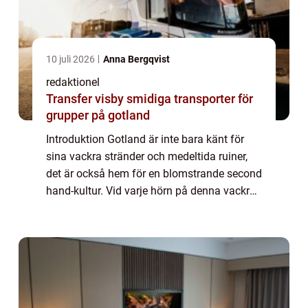
10 juli 2026
Anna Bergqvist
redaktionel
Transfer visby smidiga transporter för
grupper på gotland
Introduktion Gotland är inte bara känt för
sina vackra stränder och medeltida ruiner,
det är också hem för en blomstrande second
hand-kultur. Vid varje hörn på denna vackra
ö kan man hitta gömda skatter och unika
föremål som berättar historier från f...