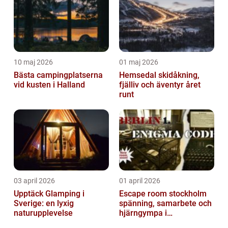
10 maj 2026
01 maj 2026
Bästa campingplatserna
Hemsedal skidåkning,
vid kusten i Halland
fjälliv och äventyr året
runt
03 april 2026
01 april 2026
Upptäck Glamping i
Escape room stockholm
Sverige: en lyxig
spänning, samarbete och
naturupplevelse
hjärngympa i
huvudstaden