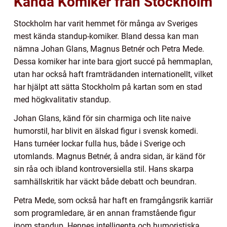
Kända Komiker från Stockholm
Stockholm har varit hemmet för många av Sveriges
mest kända standup-komiker. Bland dessa kan man
nämna Johan Glans, Magnus Betnér och Petra Mede.
Dessa komiker har inte bara gjort succé på hemmaplan,
utan har också haft framträdanden internationellt, vilket
har hjälpt att sätta Stockholm på kartan som en stad
med högkvalitativ standup.
Johan Glans, känd för sin charmiga och lite naive
humorstil, har blivit en älskad figur i svensk komedi.
Hans turnéer lockar fulla hus, både i Sverige och
utomlands. Magnus Betnér, å andra sidan, är känd för
sin råa och ibland kontroversiella stil. Hans skarpa
samhällskritik har väckt både debatt och beundran.
Petra Mede, som också har haft en framgångsrik karriär
som programledare, är en annan framstående figur
inom standup. Hennes intelligenta och humoristiska