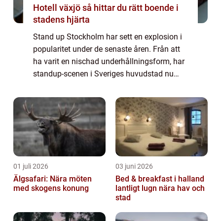
Hotell växjö så hittar du rätt boende i
stadens hjärta
Stand up Stockholm har sett en explosion i
popularitet under de senaste åren. Från att
ha varit en nischad underhållningsform, har
standup-scenen i Sveriges huvudstad nu
etablerat sig som en central del av stadens
kulturella utbud. ...
01 juli 2026
03 juni 2026
Älgsafari: Nära möten
Bed & breakfast i halland
med skogens konung
lantligt lugn nära hav och
stad