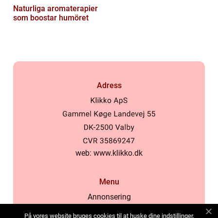
Naturliga aromaterapier
som boostar humöret
Adress
web:
www.klikko.dk
Menu
Annonsering
Om oss
På vores website bruges cookies til at huske dine indstillinger,