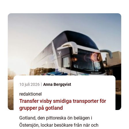
kustlinje som sträcker sig över 800 kilometer
erbjuder Gotland en mängd olika stränder
för alla...
10 juli 2026
Anna Bergqvist
redaktionel
Transfer visby smidiga transporter för
grupper på gotland
Gotland, den pittoreska ön belägen i
Östersjön, lockar besökare från när och