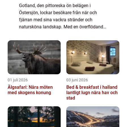
Gotland, den pittoreska ön belägen i
Östersjön, lockar besökare från när och
fjärran med sina vackra stränder och
natursköna landskap. Med en överflödande
kustlinje som sträcker sig över 800 kilometer
erbjuder Gotland en mängd olika stränder
för alla...
01 juli 2026
03 juni 2026
Älgsafari: Nära möten
Bed & breakfast i halland
med skogens konung
lantligt lugn nära hav och
stad