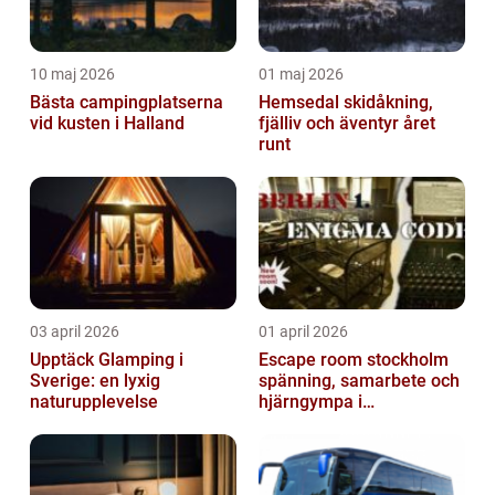
10 maj 2026
01 maj 2026
Bästa campingplatserna
Hemsedal skidåkning,
vid kusten i Halland
fjälliv och äventyr året
runt
03 april 2026
01 april 2026
Upptäck Glamping i
Escape room stockholm
Sverige: en lyxig
spänning, samarbete och
naturupplevelse
hjärngympa i
huvudstaden