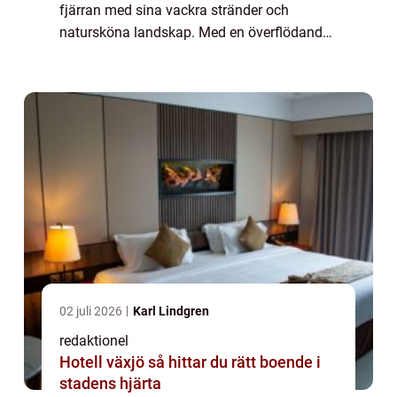
fjärran med sina vackra stränder och
natursköna landskap. Med en överflödande
kustlinje som sträcker sig över 800 kilometer
erbjuder Gotland en mängd olika stränder
för alla...
02 juli 2026
Karl Lindgren
redaktionel
Hotell växjö så hittar du rätt boende i
stadens hjärta