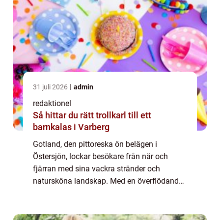
31 juli 2026
admin
redaktionel
Så hittar du rätt trollkarl till ett
barnkalas i Varberg
Gotland, den pittoreska ön belägen i
Östersjön, lockar besökare från när och
fjärran med sina vackra stränder och
natursköna landskap. Med en överflödande
kustlinje som sträcker sig över 800 kilometer
erbjuder Gotland en mängd olika stränder
för alla...