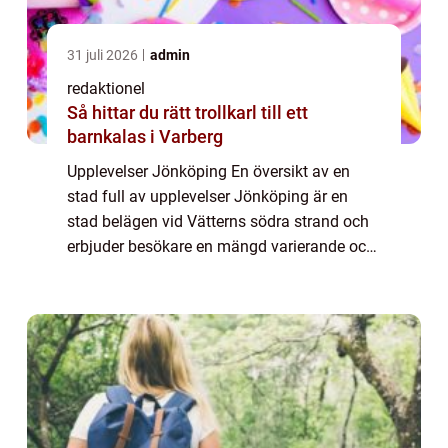
31 juli 2026
admin
redaktionel
Så hittar du rätt trollkarl till ett
barnkalas i Varberg
Upplevelser Jönköping En översikt av en
stad full av upplevelser Jönköping är en
stad belägen vid Vätterns södra strand och
erbjuder besökare en mängd varierande och
minnesvärda upplevelser. Med sin
natursköna omgivning, historiska platser
och spänna...