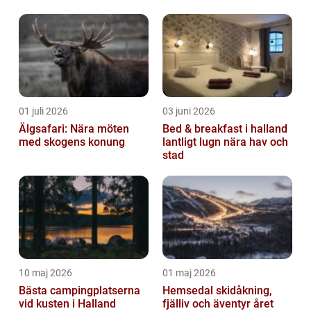
natursköna omgivning, historiska platser
och spänna...
01 juli 2026
03 juni 2026
Älgsafari: Nära möten
Bed & breakfast i halland
med skogens konung
lantligt lugn nära hav och
stad
10 maj 2026
01 maj 2026
Bästa campingplatserna
Hemsedal skidåkning,
vid kusten i Halland
fjälliv och äventyr året