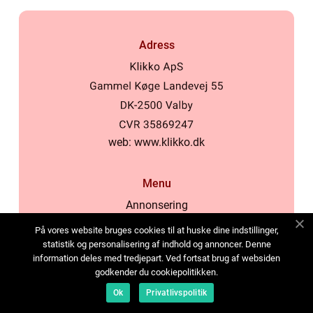
Adress
web:
www.klikko.dk
Menu
Annonsering
Om oss
På vores website bruges cookies til at huske dine indstillinger,
Cookies
statistik og personalisering af indhold og annoncer. Denne
information deles med tredjepart. Ved fortsat brug af websiden
Kontakta oss
godkender du cookiepolitikken.
Sitemap
Ok
Privatlivspolitik