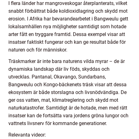
I flera länder har mangroveskogar återplanterats, vilket
snabbt förbättrat både koldioxidlagring och skydd mot
erosion. I Afrika har bevarandearbetet i Bangweulu gett
lokalsamhällen nya möjligheter samtidigt som hotade
arter fått en tryggare framtid. Dessa exempel visar att
insatser faktiskt fungerar och kan ge resultat både för
naturen och för människor.
Träskmarker är inte bara naturens vilda myrar – de är
dynamiska landskap där liv föds, skyddas och
utvecklas. Pantanal, Okavango, Sundarbans,
Bangweulu och Kongo-bäckenets träsk visar att dessa
ekosystem är både storslagna och livsnödvändiga. De
ger oss vatten, mat, klimatreglering och skydd mot
naturkatastrofer. Samtidigt är de hotade, men med rätt
insatser kan de fortsätta vara jordens gröna lungor och
vattnets livsnerv för kommande generationer.
Relevanta videor: