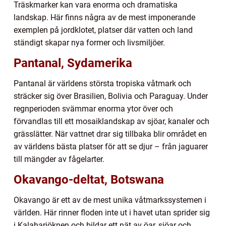
Träskmarker kan vara enorma och dramatiska
landskap. Här finns några av de mest imponerande
exemplen på jordklotet, platser där vatten och land
ständigt skapar nya former och livsmiljöer.
Pantanal, Sydamerika
Pantanal är världens största tropiska våtmark och
sträcker sig över Brasilien, Bolivia och Paraguay. Under
regnperioden svämmar enorma ytor över och
förvandlas till ett mosaiklandskap av sjöar, kanaler och
grässlätter. När vattnet drar sig tillbaka blir området en
av världens bästa platser för att se djur – från jaguarer
till mängder av fågelarter.
Okavango-deltat, Botswana
Okavango är ett av de mest unika våtmarkssystemen i
världen. Här rinner floden inte ut i havet utan sprider sig
i Kalahariöknen och bildar ett nät av öar, sjöar och