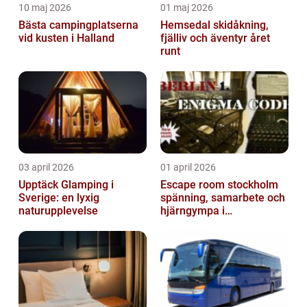
10 maj 2026
01 maj 2026
Bästa campingplatserna
Hemsedal skidåkning,
vid kusten i Halland
fjälliv och äventyr året
runt
03 april 2026
01 april 2026
Upptäck Glamping i
Escape room stockholm
Sverige: en lyxig
spänning, samarbete och
naturupplevelse
hjärngympa i
huvudstaden