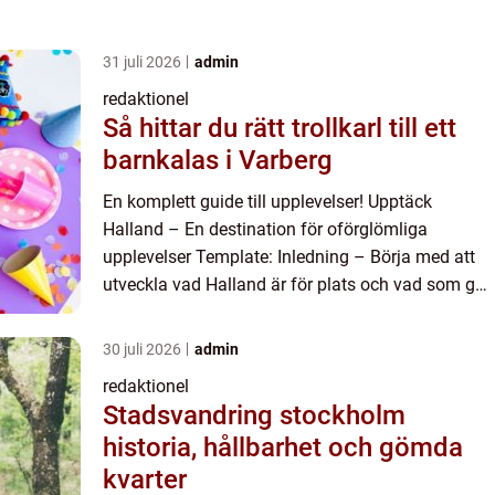
31 juli 2026
admin
redaktionel
Så hittar du rätt trollkarl till ett
barnkalas i Varberg
En komplett guide till upplevelser! Upptäck
Halland – En destination för oförglömliga
upplevelser Template: Inledning – Börja med att
utveckla vad Halland är för plats och vad som gör
den unik och attraktiv för besökare. Hävda att
Halland...
30 juli 2026
admin
redaktionel
Stadsvandring stockholm
historia, hållbarhet och gömda
kvarter