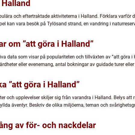
i Halland
lära och eftertraktade aktiviteterna i Halland. Förklara varför d
 kan vara besök på Tylösand strand, en vandring i naturreservat
r om ”att göra i Halland”
va data som visar på populariteten och tillväxten av ”att göra i
evärdheter eller evenemang, antal bokningar av guidade turer elle
ka ”att göra i Halland”
ter och upplevelser skiljer sig från varandra i Halland. Belys att 
nfyllda äventyr. Beskriv de olika miljöerna, teman och svårighetsg
ång av för- och nackdelar