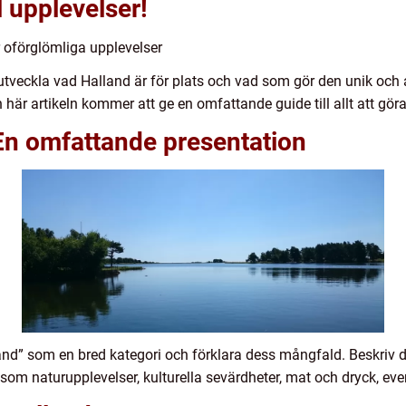
l upplevelser!
 oförglömliga upplevelser
utveckla vad Halland är för plats och vad som gör den unik och a
 här artikeln kommer att ge en omfattande guide till allt att göra
 En omfattande presentation
and” som en bred kategori och förklara dess mångfald. Beskriv de
såsom naturupplevelser, kulturella sevärdheter, mat och dryck, e