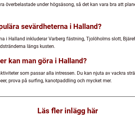
a överbelastade under högsäsong, så det kan vara bra att planer
pulära sevärdheterna i Halland?
a i Halland inkluderar Varberg fästning, Tjolöholms slott, Bjär
dstränderna längs kusten.
eter kan man göra i Halland?
tiviteter som passar alla intressen. Du kan njuta av vackra strän
eer, prova på surfing, kanotpaddling och mycket mer.
Läs fler inlägg här