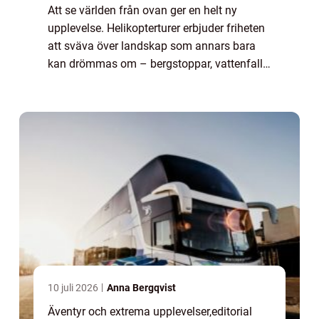
Att se världen från ovan ger en helt ny
upplevelse. Helikopterturer erbjuder friheten
att sväva över landskap som annars bara
kan drömmas om – bergstoppar, vattenfall,
städer och vildmarker. De ger en unik mö...
10 juli 2026
Anna Bergqvist
Äventyr och extrema upplevelser
,
editorial