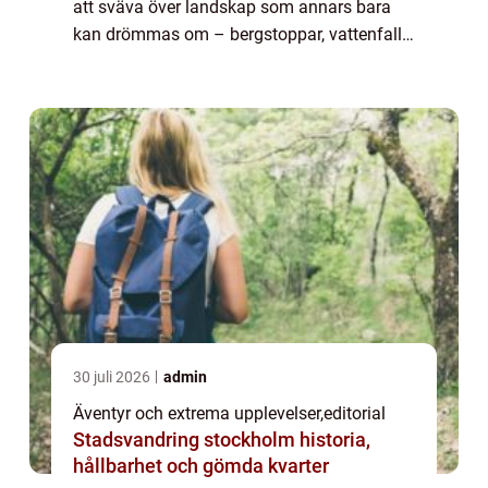
att sväva över landskap som annars bara
kan drömmas om – bergstoppar, vattenfall,
städer och vildmarker. De ger en unik mö...
30 juli 2026
admin
Äventyr och extrema upplevelser
,
editorial
Stadsvandring stockholm historia,
hållbarhet och gömda kvarter