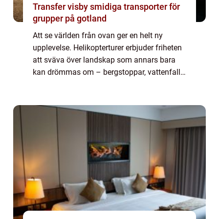
Transfer visby smidiga transporter för
grupper på gotland
Att se världen från ovan ger en helt ny
upplevelse. Helikopterturer erbjuder friheten
att sväva över landskap som annars bara
kan drömmas om – bergstoppar, vattenfall,
städer och vildmarker. De ger en unik mö...