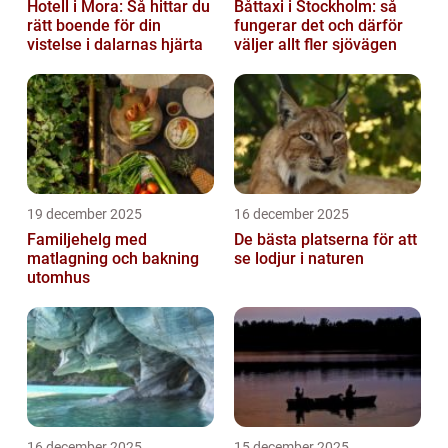
Hotell i Mora: Så hittar du
Båttaxi i Stockholm: så
rätt boende för din
fungerar det och därför
vistelse i dalarnas hjärta
väljer allt fler sjövägen
19 december 2025
16 december 2025
Familjehelg med
De bästa platserna för att
matlagning och bakning
se lodjur i naturen
utomhus
16 december 2025
15 december 2025