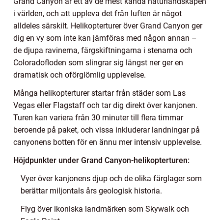
Grand Canyon är ett av de mest kända naturlandskapen
i världen, och att uppleva det från luften är något
alldeles särskilt. Helikopterturer över Grand Canyon ger
dig en vy som inte kan jämföras med någon annan –
de djupa ravinerna, färgskiftningarna i stenarna och
Coloradofloden som slingrar sig längst ner ger en
dramatisk och oförglömlig upplevelse.
Många helikopterturer startar från städer som Las
Vegas eller Flagstaff och tar dig direkt över kanjonen.
Turen kan variera från 30 minuter till flera timmar
beroende på paket, och vissa inkluderar landningar på
canyonens botten för en ännu mer intensiv upplevelse.
Höjdpunkter under Grand Canyon-helikopterturen:
Vyer över kanjonens djup och de olika färglager som
berättar miljontals års geologisk historia.
Flyg över ikoniska landmärken som Skywalk och