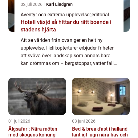
02 juli 2026
Karl Lindgren
Äventyr och extrema upplevelser
,
editorial
Hotell växjö så hittar du rätt boende i
stadens hjärta
Att se världen från ovan ger en helt ny
upplevelse. Helikopterturer erbjuder friheten
att sväva över landskap som annars bara
kan drömmas om – bergstoppar, vattenfall,
städer och vildmarker. De ger en unik mö...
01 juli 2026
03 juni 2026
Älgsafari: Nära möten
Bed & breakfast i halland
med skogens konung
lantligt lugn nära hav och